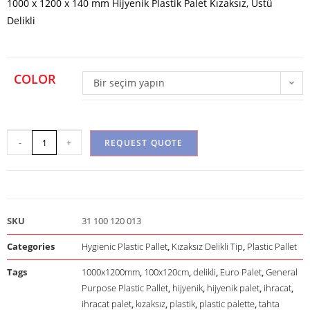
1000 x 1200 x 140 mm Hijyenik Plastik Palet Kızaksız, Üstü
Delikli
COLOR
Bir seçim yapın
-
+
REQUEST QUOTE
SKU
31 100 120 013
Categories
Hygienic Plastic Pallet
,
Kızaksız Delikli Tip
,
Plastic Pallet
Tags
1000x1200mm
,
100x120cm
,
delikli
,
Euro Palet
,
General
Purpose Plastic Pallet
,
hijyenik
,
hijyenik palet
,
ihracat
,
ihracat palet
,
kızaksız
,
plastik
,
plastic palette
,
tahta