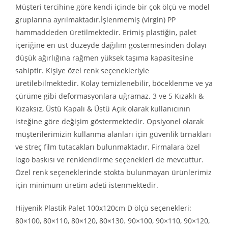
Müşteri tercihine göre kendi içinde bir çok ölçü ve model
gruplarına ayrılmaktadır.İşlenmemiş (virgin) PP
hammaddeden üretilmektedir. Erimiş plastiğin, palet
içeriğine en üst düzeyde dağılım göstermesinden dolayı
düşük ağırlığına rağmen yüksek taşıma kapasitesine
sahiptir. Kişiye özel renk seçenekleriyle
üretilebilmektedir. Kolay temizlenebilir, böceklenme ve ya
çürüme gibi deformasyonlara uğramaz. 3 ve 5 Kızaklı &
Kızaksız, Üstü Kapalı & Üstü Açık olarak kullanıcının
isteğine göre değişim göstermektedir. Opsiyonel olarak
müşterilerimizin kullanma alanları için güvenlik tırnakları
ve streç film tutacakları bulunmaktadır. Firmalara özel
logo baskısı ve renklendirme seçenekleri de mevcuttur.
Özel renk seçeneklerinde stokta bulunmayan ürünlerimiz
için minimum üretim adeti istenmektedir.
Hijyenik Plastik Palet 100x120cm D ölçü seçenekleri:
80×100, 80×110, 80×120, 80×130. 90×100, 90×110, 90×120,