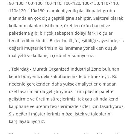
90×130. 100×100, 100×110, 100×120, 100×130, 110×110,
110×120, 110×130. olarak hijyenik plastik palet grubu
alanında en çok ölçü çeşitliliğine sahiptir. Sektörel olarak
kullanım alanları, istifleme, üretilen ürün hacmi ve
paketleme gibi bir çok sebepten dolayı farklı ölçüler
tercih edilmektedir. Bizler bu ölçü çeşitliliği sayesinde, siz
değerli müşterilerimizin kullanımına yönelik en düşük
maliyetli ve kullanışlı çözümler sunuyoruz.
.
Tekirdağ - Muratlı Organized Industrial Zone
bulunan
kendi bünyemizdeki kalıphanemizde üretmekteyiz. Bu
nedenle gerekenden daha yüksek maliyetler olmadan
özel tasarımlar da geliştiriyoruz. Tüm
plastic palette
geliştirme ve üretim süreçlerimizi tek çatı altında kendi
kalıphane ve üretim tesislerimizde sizler için tasarlıyoruz.
Siz değerli müşterilerimizin özel istek ve taleplerini
karşılayabiliyoruz.