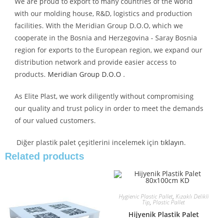
We are proud to export to many countries of the world
with our molding house, R&D, logistics and production
facilities. With the Meridian Group D.O.O, which we
cooperate in the Bosnia and Herzegovina - Saray Bosnia
region for exports to the European region, we expand our
distribution network and provide easier access to
products.
Meridian Group D.O.O
.
As Elite Plast, we work diligently without compromising
our quality and trust policy in order to meet the demands
of our valued customers.
Diğer plastik palet çeşitlerini incelemek için
tıklayın
.
Related products
Hygienic Plastic Pallet
,
Kızaklı Delikli
Tip
,
Plastic Pallet
Hijyenik Plastik Palet