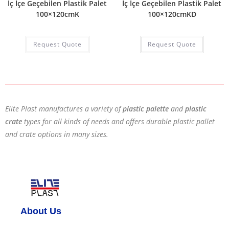
İç İçe Geçebilen Plastik Palet
İç İçe Geçebilen Plastik Palet
100×120cmK
100×120cmKD
Request Quote
Request Quote
Elite Plast manufactures a variety of
plastic palette
and
plastic
crate
types for all kinds of needs and offers durable plastic pallet
and crate options in many sizes.
About Us