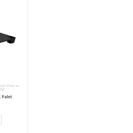
bilen Palet ve
llet
k Palet