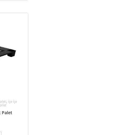
aleti
,
İçe İçe
allet
k Palet