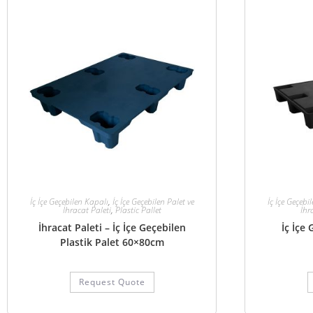
İç İçe Geçebilen Kapalı
,
İç İçe Geçebilen Palet ve
İç İçe Geçebi
İhracat Paleti
,
Plastic Pallet
İhr
İhracat Paleti – İç İçe Geçebilen
İç İçe
Plastik Palet 60×80cm
Request Quote