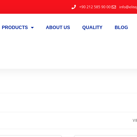
+90 212 585 90 00
info@elite
PRODUCTS
ABOUT US
QUALITY
BLOG
VI