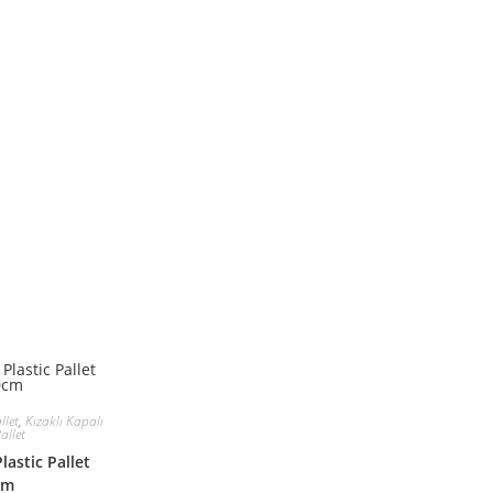
llet
,
Kızaklı Kapalı
allet
astic Pallet
cm