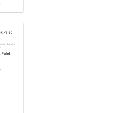
leti
,
Kızaklı
et
k Palet