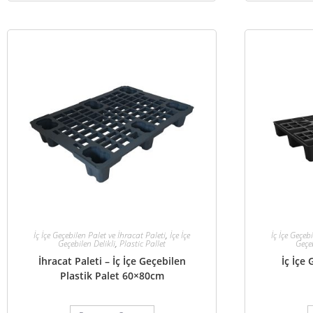
İç İçe Geçebilen Palet ve İhracat Paleti
,
İçe İçe
İç İçe Geçeb
Geçebilen Delikli
,
Plastic Pallet
Geçeb
İhracat Paleti – İç İçe Geçebilen
İç İçe
Plastik Palet 60×80cm