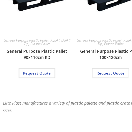
General Purpose Plastic Pallet
,
Kızaklı Delikli
General Purpose Plastic Pallet
,
Kızak
Tip
,
Plastic Pallet
Tip
,
Plastic Pallet
General Purpose Plastic Pallet
General Purpose Plastic P
90x110cm KD
100x120cm
Request Quote
Request Quote
Elite Plast manufactures a variety of
plastic palette
and
plastic crate
sizes.