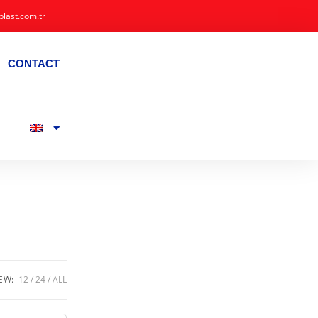
plast.com.tr
CONTACT
EW:
12
24
ALL