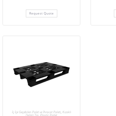
Request Quote
İç İçe Geçebilen Palet ve İhracat Paleti
,
Kızaklı
Delikli Tip
,
Plastic Pallet