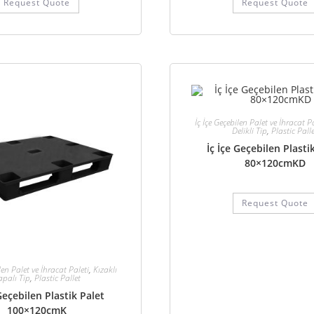
Request Quote
Request Quote
İç İçe Geçebilen Palet ve İhracat Pa
Delikli Tip
,
Plastic Pall
İç İçe Geçebilen Plasti
80×120cmKD
Request Quote
len Palet ve İhracat Paleti
,
Kızaklı
apalı Tip
,
Plastic Pallet
 Geçebilen Plastik Palet
100×120cmK