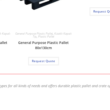
Request Q
lı Kapalı
General Purpose Plastic Pallet
,
Kızaklı Kapalı
Tip
,
Plastic Pallet
allet
General Purpose Plastic Pallet
80x130cm
Request Quote
types for all kinds of needs and offers durable plastic pallet and crate 