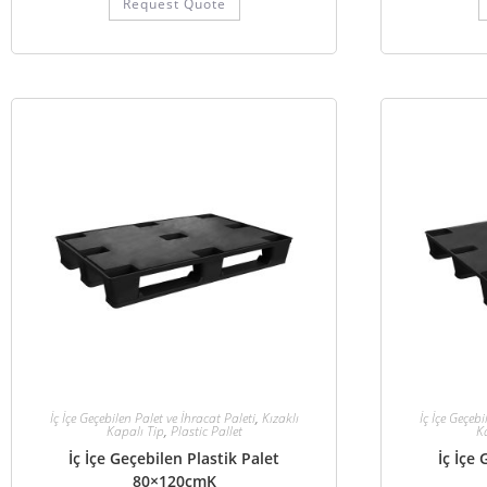
Request Quote
İç İçe Geçebilen Palet ve İhracat Paleti
,
Kızaklı
İç İçe Geçebi
Kapalı Tip
,
Plastic Pallet
K
İç İçe Geçebilen Plastik Palet
İç İçe
80×120cmK