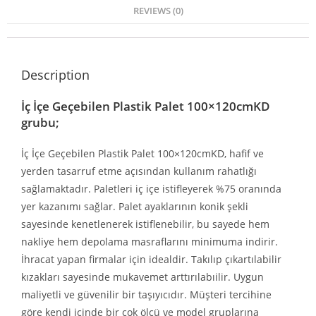
REVIEWS (0)
Description
İç İçe Geçebilen Plastik Palet 100×120cmKD
grubu;
İç İçe Geçebilen Plastik Palet 100×120cmKD, hafif ve
yerden tasarruf etme açısından kullanım rahatlığı
sağlamaktadır. Paletleri iç içe istifleyerek %75 oranında
yer kazanımı sağlar. Palet ayaklarının konik şekli
sayesinde kenetlenerek istiflenebilir, bu sayede hem
nakliye hem depolama masraflarını minimuma indirir.
İhracat yapan firmalar için idealdir. Takılıp çıkartılabilir
kızakları sayesinde mukavemet arttırılabıilir. Uygun
maliyetli ve güvenilir bir taşıyıcıdır. Müşteri tercihine
göre kendi içinde bir çok ölçü ve model gruplarına