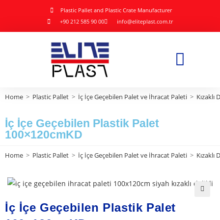
Plastic Pallet and Plastic Crate Manufacturer
+90 212 585 90 00
info@eliteplast.com.tr
Home
>
Plastic Pallet
>
İç İçe Geçebilen Palet ve İhracat Paleti
>
Kızaklı D
İç İçe Geçebilen Plastik Palet
100×120cmKD
Home
>
Plastic Pallet
>
İç İçe Geçebilen Palet ve İhracat Paleti
>
Kızaklı D
🔍
İç İçe Geçebilen Plastik Palet