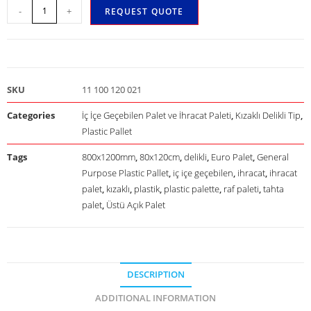
-
+
REQUEST QUOTE
SKU
11 100 120 021
Categories
İç İçe Geçebilen Palet ve İhracat Paleti
,
Kızaklı Delikli Tip
,
Plastic Pallet
Tags
800x1200mm
,
80x120cm
,
delikli
,
Euro Palet
,
General
Purpose Plastic Pallet
,
iç içe geçebilen
,
ihracat
,
ihracat
palet
,
kızaklı
,
plastik
,
plastic palette
,
raf paleti
,
tahta
palet
,
Üstü Açık Palet
DESCRIPTION
ADDITIONAL INFORMATION