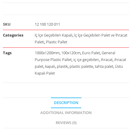
SKU
12 100 120 011
Categories
İç İçe Geçebilen Kapalı
,
İç İçe Geçebilen Palet ve İhracat
Paleti
,
Plastic Pallet
Tags
1000x1200mm
,
100x120cm
,
Euro Palet
,
General
Purpose Plastic Pallet
,
iç içe geçebilen
,
ihracat
,
ihracat
palet
,
kapalı
,
plastik
,
plastic palette
,
tahta palet
,
Üstü
Kapalı Palet
DESCRIPTION
ADDITIONAL INFORMATION
REVIEWS (0)