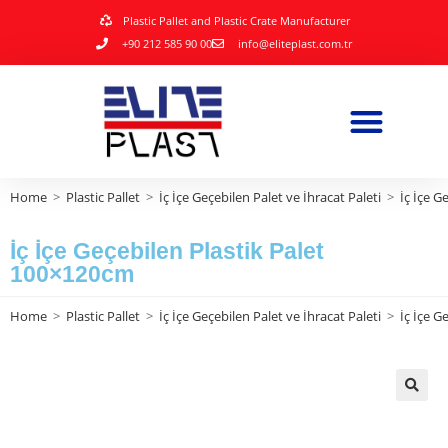
Plastic Pallet and Plastic Crate Manufacturer
+90 212 585 90 00
info@eliteplast.com.tr
Home
>
Plastic Pallet
>
İç İçe Geçebilen Palet ve İhracat Paleti
>
İç İçe G
İç İçe Geçebilen Plastik Palet
100×120cm
Home
>
Plastic Pallet
>
İç İçe Geçebilen Palet ve İhracat Paleti
>
İç İçe G
🔍