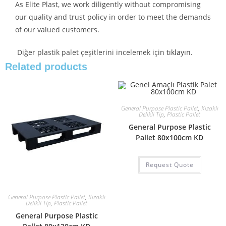
As Elite Plast, we work diligently without compromising
our quality and trust policy in order to meet the demands
of our valued customers.
Diğer plastik palet çeşitlerini incelemek için
tıklayın
.
Related products
General Purpose Plastic Pallet
,
Kızaklı
Delikli Tip
,
Plastic Pallet
General Purpose Plastic
Pallet 80x100cm KD
Request Quote
General Purpose Plastic Pallet
,
Kızaklı
Delikli Tip
,
Plastic Pallet
General Purpose Plastic