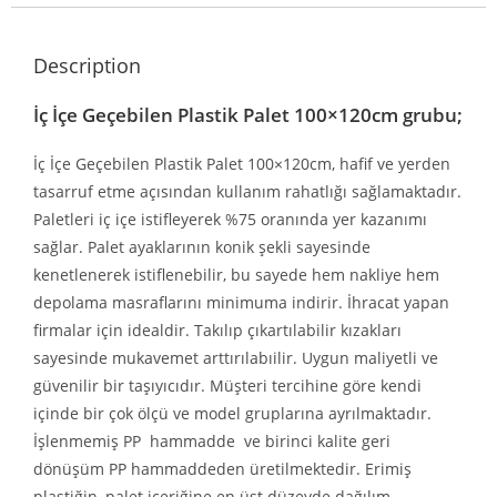
Description
İç İçe Geçebilen Plastik Palet 100×120cm grubu;
İç İçe Geçebilen Plastik Palet 100×120cm, hafif ve yerden
tasarruf etme açısından kullanım rahatlığı sağlamaktadır.
Paletleri iç içe istifleyerek %75 oranında yer kazanımı
sağlar. Palet ayaklarının konik şekli sayesinde
kenetlenerek istiflenebilir, bu sayede hem nakliye hem
depolama masraflarını minimuma indirir. İhracat yapan
firmalar için idealdir. Takılıp çıkartılabilir kızakları
sayesinde mukavemet arttırılabıilir. Uygun maliyetli ve
güvenilir bir taşıyıcıdır. Müşteri tercihine göre kendi
içinde bir çok ölçü ve model gruplarına ayrılmaktadır.
İşlenmemiş PP hammadde ve birinci kalite geri
dönüşüm PP hammaddeden üretilmektedir. Erimiş
plastiğin, palet içeriğine en üst düzeyde dağılım