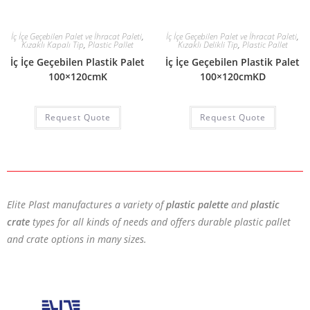
İç İçe Geçebilen Palet ve İhracat Paleti
,
İç İçe Geçebilen Palet ve İhracat Paleti
,
Kızaklı Kapalı Tip
,
Plastic Pallet
Kızaklı Delikli Tip
,
Plastic Pallet
İç İçe Geçebilen Plastik Palet
İç İçe Geçebilen Plastik Palet
100×120cmK
100×120cmKD
Request Quote
Request Quote
Elite Plast manufactures a variety of
plastic palette
and
plastic
crate
types for all kinds of needs and offers durable plastic pallet
and crate options in many sizes.