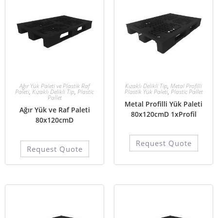
Ağır Yük Paleti ve Plastik Raf
Kızaklı Delikli Tip
,
Metal Profilli
Paleti
,
Kızaklı Delikli Tip
,
Plastic
Plastik Yük Paleti
,
Plastic Pallet
Pallet
Metal Profilli Yük Paleti
Ağır Yük ve Raf Paleti
80x120cmD 1xProfil
80x120cmD
Request Quote
Request Quote