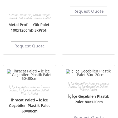
Request Quote
Kızaklı Delikli Tip
,
Metal Profilli
Plastik Yük Paleti
,
Plastic Pallet
Metal Profilli Yük Paleti
100x120cmD 3xProfil
Request Quote
İç İçe Geçebilen Palet ve İhracat
Paleti
,
İçe İçe Geçebilen Delikli
,
İç İçe Geçebilen Palet ve İhracat
Plastic Pallet
Paleti
,
İçe İçe Geçebilen Delikli
,
Plastic Pallet
İç İçe Geçebilen Plastik
İhracat Paleti – İç İçe
Palet 80×120cm
Geçebilen Plastik Palet
60×80cm
Request Quote