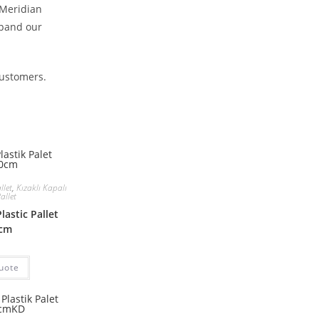
 Meridian
xpand our
customers.
llet
,
Kızaklı Kapalı
allet
astic Pallet
0cm
uote