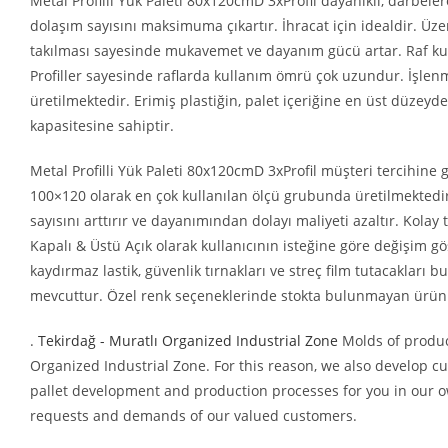
Metal Profilli Yük Paleti 80x120cmD 3xProfil dayanıklı, darbeler
dolaşım sayısını maksimuma çıkartır. İhracat için idealdir. Üzer
takılması sayesinde mukavemet ve dayanım gücü artar. Raf kul
Profiller sayesinde raflarda kullanım ömrü çok uzundur. İ
üretilmektedir. Erimiş plastiğin, palet içeriğine en üst düzey
kapasitesine sahiptir.
Metal Profilli Yük Paleti 80x120cmD 3xProfil müşteri tercihine 
100×120 olarak en çok kullanılan ölçü grubunda üretilmektedi
sayısını arttırır ve dayanımından dolayı maliyeti azaltır. Kol
Kapalı & Üstü Açık olarak kullanıcının isteğine göre değişim g
kaydırmaz lastik, güvenlik tırnakları ve streç film tutacakları
mevcuttur. Özel renk seçeneklerinde stokta bulunmayan ürünl
.
Tekirdağ - Muratlı Organized Industrial Zone
Molds of produc
Organized Industrial Zone. For this reason, we also develop c
pallet development and production processes for you in our o
requests and demands of our valued customers.