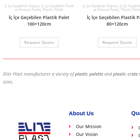
İç İçe Geçebilen Kapalı
,
İç İçe Geçebilen Palet
İç İçe Geçebilen Kapalı
,
İç İçe Geçebi
ve İhracat Paleti
,
Plastic Pallet
ve İhracat Paleti
,
Plastic Palle
İç İçe Geçebilen Plastik Palet
İç İçe Geçebilen Plastik P
100×120cm
80×120cm
Request Quote
Request Quote
Elite Plast manufactures a variety of
plastic palette
and
plastic crate
sizes.
Qua
About Us
Our Mission
Our Vision