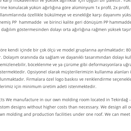
e karşı mukavemetli ve yüksek ağırlıklar için uygun bir palettir. Yük
ine konulacak yükün ağırlığına göre alüminyum 1x profil, 2x profil, 
lanımlarında özellikle bükülmeye ve esnekliğe karşı dayanımı yükse
şlenmemiş PP hammadde ve birinci kalite geri dönüşüm PP hammad
de dağılım göstermesinden dolayı orta ağırlığına rağmen yüksek taş
göre kendi içinde bir çok ölçü ve model gruplarına ayrılmaktadır; 8
r. Dolaşım oranında da sağlam ve dayanıklı tasarımından dolayı ku
ay temizlenebilir, böceklenme ve ya çürüme gibi deformasyonlara uğ
östermektedir. Opsiyonel olarak müşterilerimizin kullanma alanları 
 bulunmaktadır. Firmalara özel logo baskısı ve renklendirme seçenekl
erimiz için minimum üretim adeti istenmektedir.
ts We manufacture in our own molding room located in Tekirdağ -
ustom designs without higher costs than necessary. We design all o
wn molding and production facilities under one roof. We can meet 