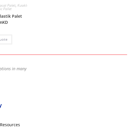
racat Paleti
,
Kızaklı
ic Pallet
lastik Palet
cmKD
uote
options in many
y
Resources