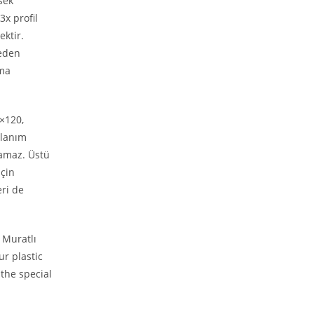
sek
3x profil
ktir.
deden
ıma
0×120,
llanım
ramaz. Üstü
için
eri de
 Muratlı
ur plastic
the special