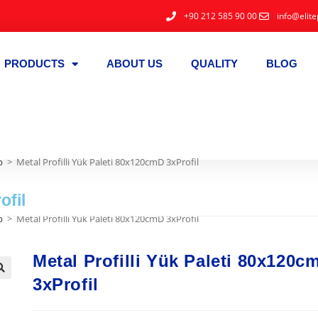
+90 212 585 90 00
info@elite
PRODUCTS
ABOUT US
QUALITY
BLOG
p
>
Metal Profilli Yük Paleti 80x120cmD 3xProfil
ofil
p
>
Metal Profilli Yük Paleti 80x120cmD 3xProfil
Metal Profilli Yük Paleti 80x120c
3xProfil
🔍