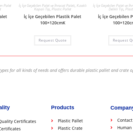
len Palet
İç İçe Geçebilen Palet ve İhracat Paleti
,
Kızaklı
İç İçe Geçebilen Palet ve İh
t
Kapalı Tip
,
Plastic Pallet
Delikli Tip
,
Plast
alet
İç İçe Geçebilen Plastik Palet
İç İçe Geçebilen P
100×120cmK
100×120
Request Quote
Request Q
types for all kinds of needs and offers durable plastic pallet and crate 
lity
Products
Compan
Contact
Plastic Pallet
Quality Certificates
Human 
Plastic Crate
Certificates