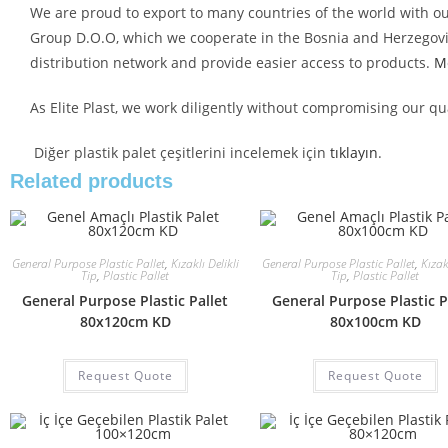
We are proud to export to many countries of the world with ou
Group D.O.O, which we cooperate in the Bosnia and Herzegovin
distribution network and provide easier access to products.
M
As Elite Plast, we work diligently without compromising our q
Diğer plastik palet çeşitlerini incelemek için
tıklayın
.
Related products
General Purpose Plastic Pallet
,
Kızaklı Delikli
General Purpose Plastic Pallet
,
Kızakl
Tip
,
Plastic Pallet
Tip
,
Plastic Pallet
General Purpose Plastic Pallet
General Purpose Plastic P
80x120cm KD
80x100cm KD
Request Quote
Request Quote