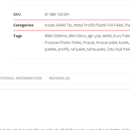
SKU
81 080 120 091
Categories
Kızaklı Delikli Tip
,
Metal Profilli Plastik Yük Paleti
,
Pla
Tags
800x1200mm
,
80x120cm
,
ağır yük
,
delikli
,
Euro Pale
Purpose Plastic Pallet
,
ihracat
,
ihracat palet
,
kızaklı
palette
,
profilli
,
raf paleti
,
tahta palet
,
Üstü Açık Pale
ITIONAL INFORMATION
REVIEWS (0)