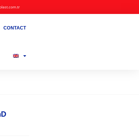
plast.com.tr
CONTACT
mD