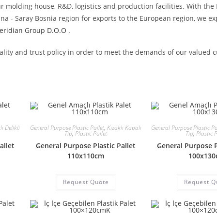
r molding house, R&D, logistics and production facilities. With the
a - Saray Bosnia region for exports to the European region, we e
eridian Group D.O.O
.
uality and trust policy in order to meet the demands of our valued 
ı Delikli
General Purpose Plastic Pallet
,
Kızaklı Kapalı
General Purpose Plastic Pa
Tip
,
Plastic Pallet
Tip
,
Plastic P
allet
General Purpose Plastic Pallet
General Purpose Pl
110x110cm
100x13
Request Quote
Request Q