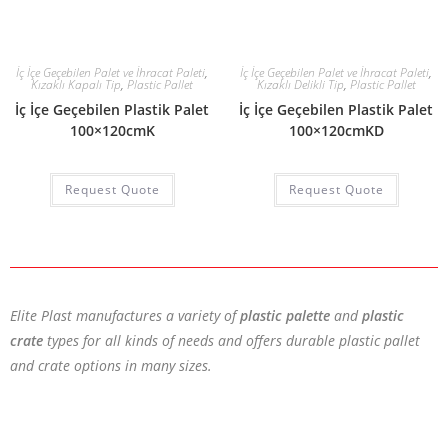
İç İçe Geçebilen Palet ve İhracat Paleti
,
İç İçe Geçebilen Palet ve İhracat Paleti
,
Kızaklı Kapalı Tip
,
Plastic Pallet
Kızaklı Delikli Tip
,
Plastic Pallet
İç İçe Geçebilen Plastik Palet
İç İçe Geçebilen Plastik Palet
100×120cmK
100×120cmKD
Request Quote
Request Quote
Elite Plast manufactures a variety of
plastic palette
and
plastic
crate
types for all kinds of needs and offers durable plastic pallet
and crate options in many sizes.