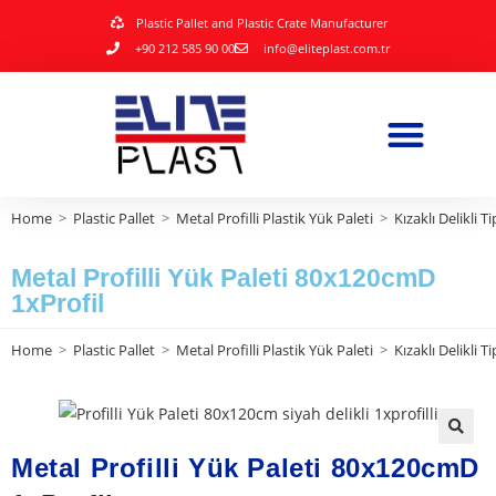
Plastic Pallet and Plastic Crate Manufacturer
+90 212 585 90 00
info@eliteplast.com.tr
Home
>
Plastic Pallet
>
Metal Profilli Plastik Yük Paleti
>
Kızaklı Delikli Ti
Metal Profilli Yük Paleti 80x120cmD
1xProfil
Home
>
Plastic Pallet
>
Metal Profilli Plastik Yük Paleti
>
Kızaklı Delikli Ti
🔍
Metal Profilli Yük Paleti 80x120cmD