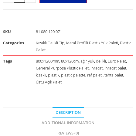
SKU
81 080 120 071
Categories
Kızaklı Delikli Tip
,
Metal Profilli Plastik Yük Paleti
,
Plastic
Pallet
Tags
800x1200mm
,
80x120cm
,
ağır yük
,
delikli
,
Euro Palet
,
General Purpose Plastic Pallet
,
ihracat
,
ihracat palet
,
kızaklı
,
plastik
,
plastic palette
,
raf paleti
,
tahta palet
,
Üstü Açık Palet
DESCRIPTION
ADDITIONAL INFORMATION
REVIEWS (0)