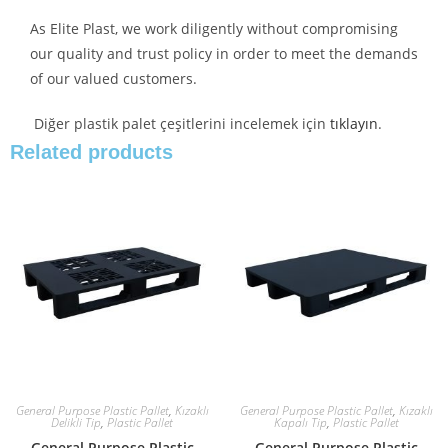
As Elite Plast, we work diligently without compromising
our quality and trust policy in order to meet the demands
of our valued customers.
Diğer plastik palet çeşitlerini incelemek için
tıklayın
.
Related products
General Purpose Plastic Pallet
,
Kızaklı
General Purpose Plastic Pallet
,
Kızaklı
Delikli Tip
,
Plastic Pallet
Kapalı Tip
,
Plastic Pallet
General Purpose Plastic
General Purpose Plastic