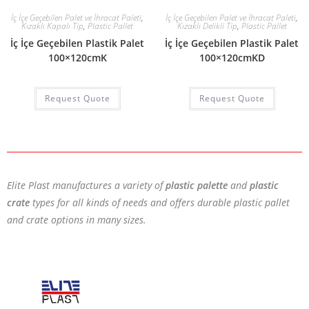
İç İçe Geçebilen Palet ve İhracat Paleti
,
İç İçe Geçebilen Palet ve İhracat Paleti
,
Kızaklı Kapalı Tip
,
Plastic Pallet
Kızaklı Delikli Tip
,
Plastic Pallet
İç İçe Geçebilen Plastik Palet
İç İçe Geçebilen Plastik Palet
100×120cmK
100×120cmKD
Request Quote
Request Quote
Elite Plast manufactures a variety of
plastic palette
and
plastic
crate
types for all kinds of needs and offers durable plastic pallet
and crate options in many sizes.