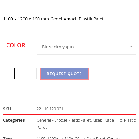
1100 x 1200 x 160 mm Genel Amaçlı Plastik Palet
COLOR
Bir seçim yapın
-
+
REQUEST QUOTE
SKU
22 110 120 021
Categories
General Purpose Plastic Pallet
,
Kızaklı Kapalı Tip
,
Plastic
Pallet
Tags
1100x1200mm
,
110x120cm
,
Euro Palet
,
General