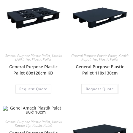
General Purpose Plastic Pallet
,
Kızaklı
General Purpose Plastic Pallet
,
Kızaklı
Delikli Tip
,
Plastic Pallet
Kapalı Tip
,
Plastic Pallet
General Purpose Plastic
General Purpose Plastic
Pallet 80x120cm KD
Pallet 110x130cm
Request Quote
Request Quote
General Purpose Plastic Pallet
,
Kızaklı
Kapalı Tip
,
Plastic Pallet
General Purpose Plastic