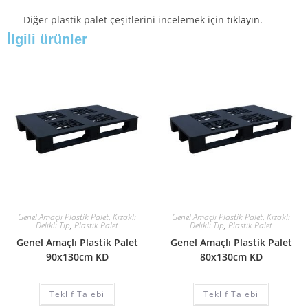
Diğer plastik palet çeşitlerini incelemek için
tıklayın
.
İlgili ürünler
Genel Amaçlı Plastik Palet
,
Kızaklı
Genel Amaçlı Plastik Palet
,
Kızaklı
Delikli Tip
,
Plastik Palet
Delikli Tip
,
Plastik Palet
Genel Amaçlı Plastik Palet
Genel Amaçlı Plastik Palet
90x130cm KD
80x130cm KD
Teklif Talebi
Teklif Talebi