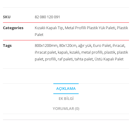
SKU
82 080 120 091
Categories
Kızaklı Kapalı Tip
,
Metal Profilli Plastik Yük Paleti
,
Plastik
Palet
Tags
800x1200mm
,
80x120cm
,
ağır yük
,
Euro Palet
,
ihracat
,
ihracat palet
,
kapalı
,
kızaklı
,
metal profilli
,
plastik
,
plastik
palet
,
profilli
,
raf paleti
,
tahta palet
,
Üstü Kapalı Palet
AÇIKLAMA
EK BILGI
YORUMLAR (0)