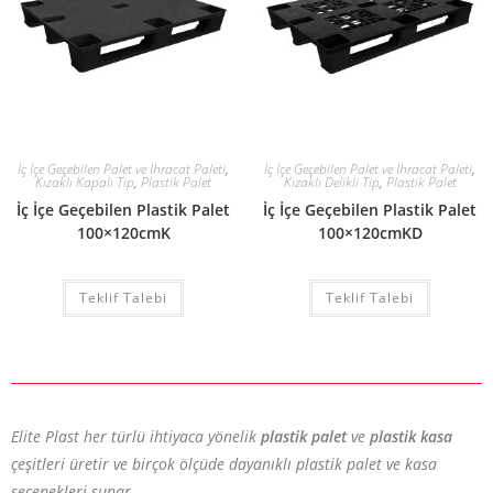
İç İçe Geçebilen Palet ve İhracat Paleti
,
İç İçe Geçebilen Palet ve İhracat Paleti
,
Kızaklı Kapalı Tip
,
Plastik Palet
Kızaklı Delikli Tip
,
Plastik Palet
İç İçe Geçebilen Plastik Palet
İç İçe Geçebilen Plastik Palet
100×120cmK
100×120cmKD
Teklif Talebi
Teklif Talebi
Elite Plast her türlü ihtiyaca yönelik
plastik palet
ve
plastik kasa
çeşitleri üretir ve birçok ölçüde dayanıklı plastik palet ve kasa
seçenekleri sunar.