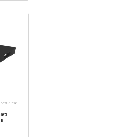
 Plastik Yük
leti
fil