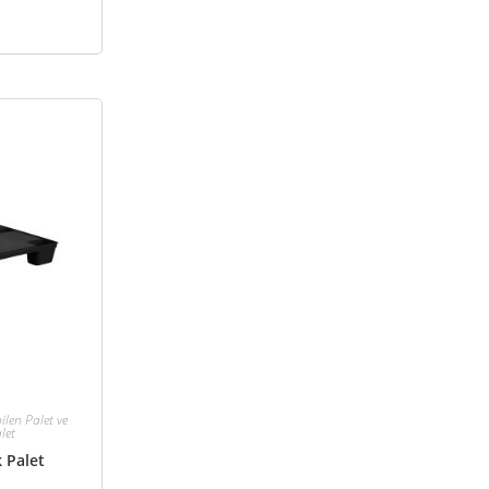
bilen Palet ve
let
k Palet