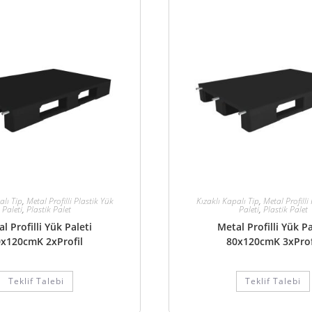
alı Tip
,
Metal Profilli Plastik Yük
Kızaklı Kapalı Tip
,
Metal Profilli
Paleti
,
Plastik Palet
Paleti
,
Plastik Palet
l Profilli Yük Paleti
Metal Profilli Yük Pa
x120cmK 2xProfil
80x120cmK 3xProf
Teklif Talebi
Teklif Talebi