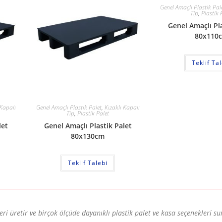
Genel Amaçlı Plastik Pal
Tip
,
Plastik 
Genel Amaçlı Pla
80x110
Teklif Ta
 Kapalı
Genel Amaçlı Plastik Palet
,
Kızaklı Kapalı
Tip
,
Plastik Palet
let
Genel Amaçlı Plastik Palet
80x130cm
Teklif Talebi
leri üretir ve birçok ölçüde dayanıklı plastik palet ve kasa seçenekleri su