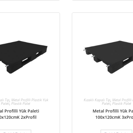
alı Tip
,
Metal Profilli Plastik Yük
Kızaklı Kapalı Tip
,
Metal Profilli
Paleti
,
Plastik Palet
Paleti
,
Plastik Palet
l Profilli Yük Paleti
Metal Profilli Yük Pa
0x120cmK 2xProfil
100x120cmK 3xPro