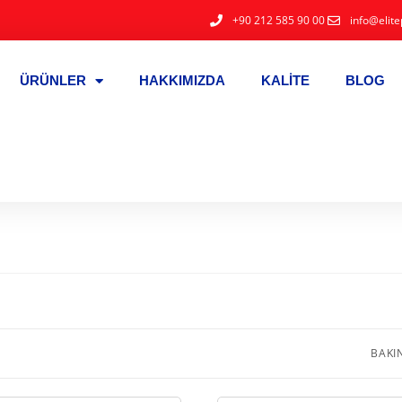
+90 212 585 90 00
info@elite
ÜRÜNLER
HAKKIMIZDA
KALITE
BLOG
BAKI