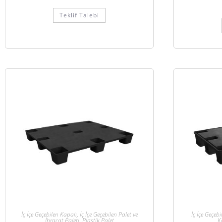
Teklif Talebi
İç İçe Geçebilen Kapalı
,
İç İçe Geçebilen Palet ve
İç İçe Geçebi
İhracat Paleti
,
Plastik Palet
K