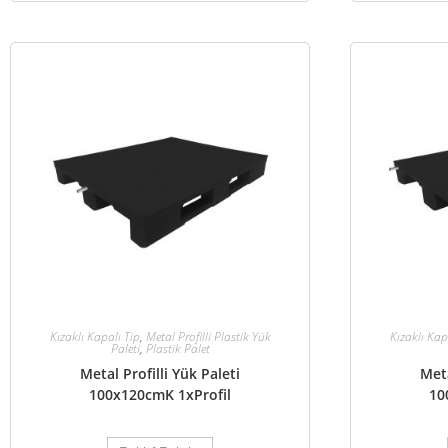
Kızaklı Kapalı Tip
,
Metal Profilli Plastik Yük
Kızaklı Kap
Paleti
,
Plastik Palet
Metal Profilli Yük Paleti
Meta
100x120cmK 1xProfil
10