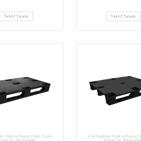
Teklif Talebi
Teklif Talebi
len Palet ve İhracat Paleti
,
Kızaklı
İç İçe Geçebilen Palet ve İhracat Pa
apalı Tip
,
Plastik Palet
Kapalı Tip
,
Plastik Pal