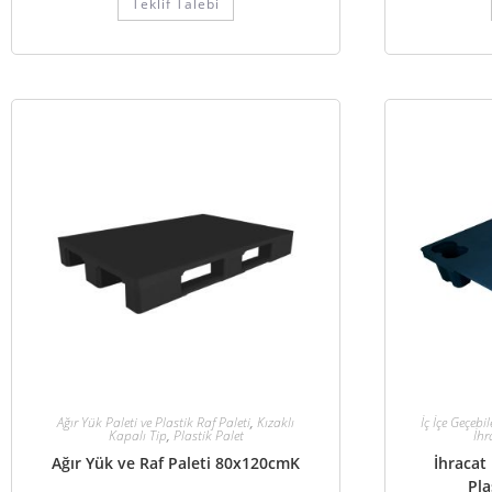
Teklif Talebi
Ağır Yük Paleti ve Plastik Raf Paleti
,
Kızaklı
İç İçe Geçebi
Kapalı Tip
,
Plastik Palet
İhr
Ağır Yük ve Raf Paleti 80x120cmK
İhracat 
Pla