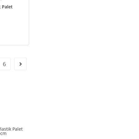
k Palet
6