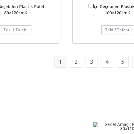
 Geçebilen Plastik Palet
İç İçe Geçebilen Plasti
80×120cmK
100×120cmK
Teklif Talebi
Teklif Talebi
1
2
3
4
5