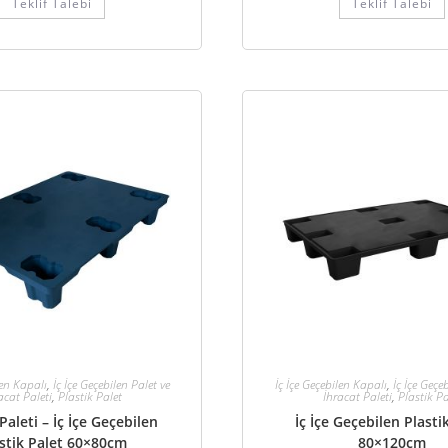
Teklif Talebi
Teklif Talebi
len Kapalı
,
İç İçe Geçebilen Palet ve
İç İçe Geçebilen Kapalı
,
İç İçe Geçe
acat Paleti
,
Plastik Palet
İhracat Paleti
,
Plastik Pa
Paleti – İç İçe Geçebilen
İç İçe Geçebilen Plasti
stik Palet 60×80cm
80×120cm