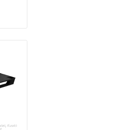
leti
,
Kızaklı
et