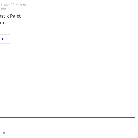
et
,
Kızaklı Kapalı
Palet
stik Palet
cm
lebi
nar.