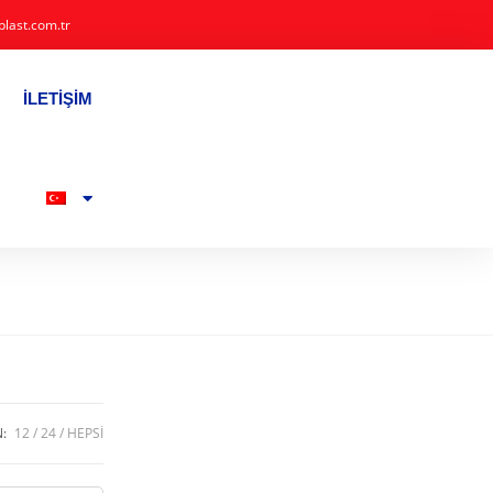
plast.com.tr
İLETIŞIM
N:
12
24
HEPSI