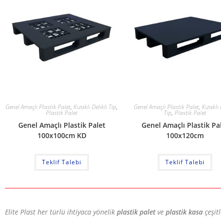
Genel Amaçlı Plastik Palet
,
Kızaklı Delikli Tip
,
Genel Amaçlı Plastik Palet
,
Kızaklı
Plastik Palet
Tip
,
Plastik Palet
Genel Amaçlı Plastik Palet
Genel Amaçlı Plastik Pa
100x100cm KD
100x120cm
Teklif Talebi
Teklif Talebi
Elite Plast her türlü ihtiyaca yönelik
plastik palet
ve
plastik kasa
çeşit