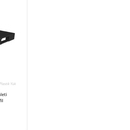
 Plastik Yük
leti
il