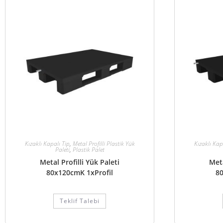
Kızaklı Kapalı Tip
,
Metal Profilli Plastik Yük
Kızaklı Kap
Paleti
,
Plastik Palet
Metal Profilli Yük Paleti
Meta
80x120cmK 1xProfil
80
Teklif Talebi