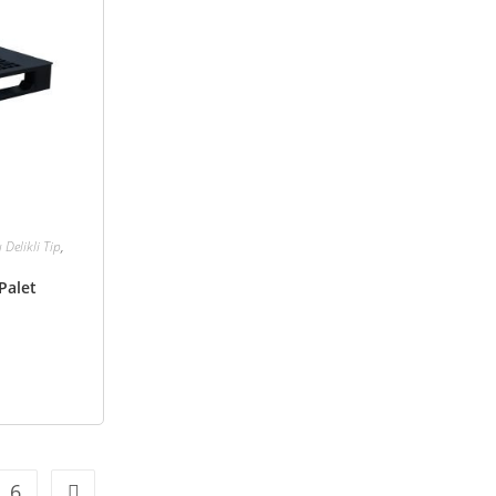
ı Delikli Tip
,
Palet
6