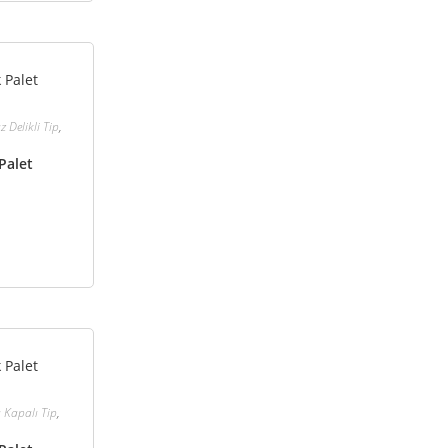
z Delikli Tip
,
Palet
ı Kapalı Tip
,