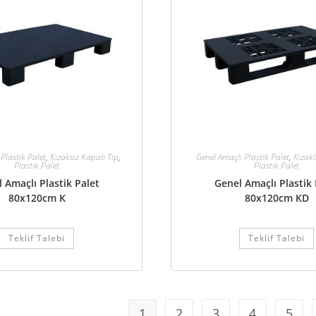
Plastik Palet
,
Kızaksız Kapalı Tip
,
Genel Amaçlı Plastik Palet
,
Kızakl
Plastik Palet
Plastik Palet
 Amaçlı Plastik Palet
Genel Amaçlı Plastik 
80x120cm K
80x120cm KD
Teklif Talebi
Teklif Talebi
1
2
3
4
5