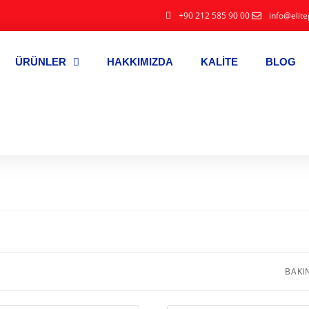
+90 212 585 90 00
info@elite
ÜRÜNLER
HAKKIMIZDA
KALITE
BLOG
BAKI