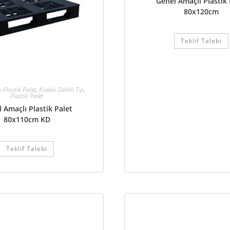
Genel Amaçlı Plastik 
80x120cm
Teklif Talebi
 Plastik Palet
,
Kızaklı Delikli Tip
,
Plastik Palet
 Amaçlı Plastik Palet
80x110cm KD
Teklif Talebi