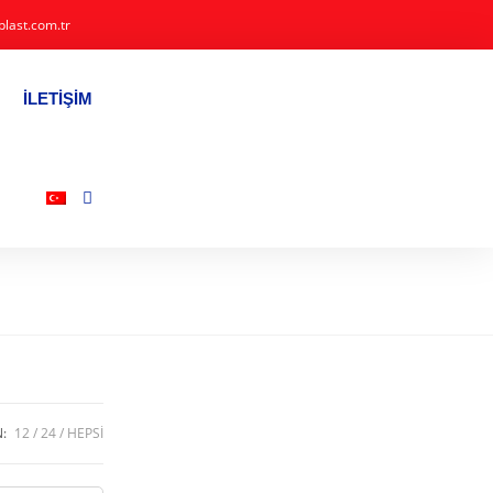
plast.com.tr
İLETIŞIM
N:
12
24
HEPSI