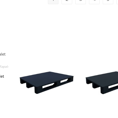
 Kapalı
let