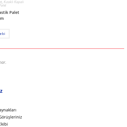
et
,
Kızaklı Kapalı
Palet
stik Palet
cm
lebi
nar.
iz
aynakları
Görüşleriniz
Ekibi