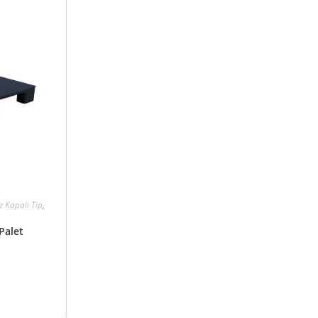
z Kapalı Tip
,
Palet