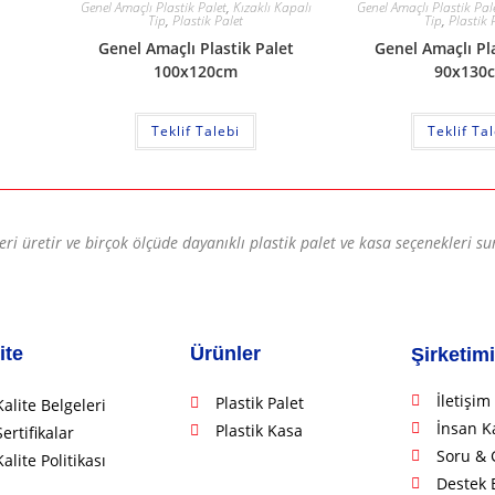
Genel Amaçlı Plastik Palet
,
Kızaklı Kapalı
Genel Amaçlı Plastik Pal
Tip
,
Plastik Palet
Tip
,
Plastik 
Genel Amaçlı Plastik Palet
Genel Amaçlı Pla
100x120cm
90x130
Teklif Talebi
Teklif Ta
leri üretir ve birçok ölçüde dayanıklı plastik palet ve kasa seçenekleri su
ite
Ürünler
Şirketim
İletişim
Plastik Palet
Kalite Belgeleri
İnsan K
Plastik Kasa
Sertifikalar
Soru & 
Kalite Politikası
Destek 