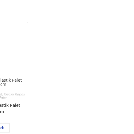
et
,
Kızaklı Kapalı
Palet
stik Palet
cm
lebi