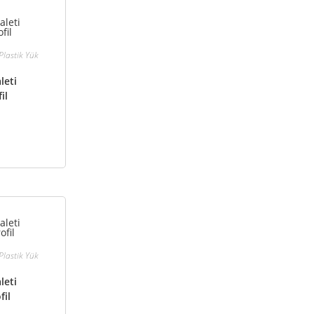
 Plastik Yük
leti
il
 Plastik Yük
leti
fil