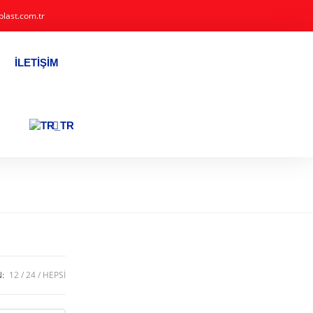
plast.com.tr
İLETIŞIM
N:
12
24
HEPSI