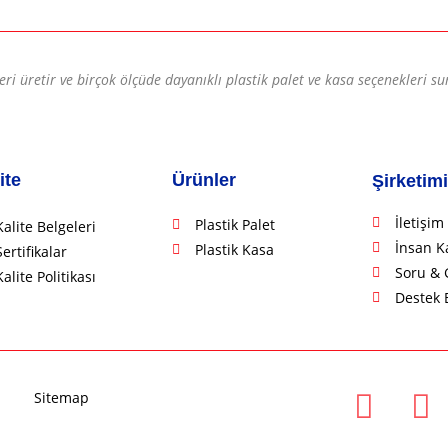
leri üretir ve birçok ölçüde dayanıklı plastik palet ve kasa seçenekleri su
ite
Ürünler
Şirketim
İletişim
Plastik Palet
Kalite Belgeleri
İnsan K
Plastik Kasa
Sertifikalar
Soru & 
Kalite Politikası
Destek 
Sitemap