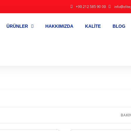
+90 212 585 90 00
info@elite
ÜRÜNLER
HAKKIMIZDA
KALITE
BLOG
BAKI