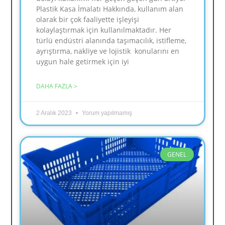
Plastik Kasa İmalatı Hakkında, kullanım alan
olarak bir çok faaliyette işleyişi
kolaylaştırmak için kullanılmaktadır. Her
türlü endüstri alanında taşımacılık, istifleme,
ayrıştırma, nakliye ve lojistik konularını en
uygun hale getirmek için iyi
DAHA FAZLA >
2 Aralık 2023
Yorum yapılmamış
GENEL