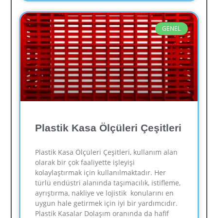
GENEL
Plastik Kasa Ölçüleri Çeşitleri
Plastik Kasa Ölçüleri Çeşitleri, kullanım alan
olarak bir çok faaliyette işleyişi
kolaylaştırmak için kullanılmaktadır. Her
türlü endüstri alanında taşımacılık, istifleme,
ayrıştırma, nakliye ve lojistik konularını en
uygun hale getirmek için iyi bir yardımcıdır.
Plastik Kasalar Dolaşım oranında da hafif