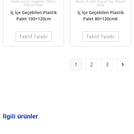
Paleti
,
İçe İçe Geçebilen Delikli
,
Paleti
,
Kızaklı Kapalı Tip
,
Plastik
Plastik Palet
Palet
İç İçe Geçebilen Plastik
İç İçe Geçebilen Plastik
Palet 100×120cm
Palet 80×120cmK
Teklif Talebi
Teklif Talebi
1
2
3
İlgili ürünler