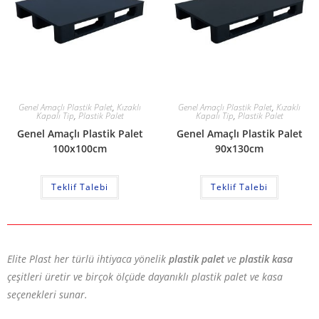
Genel Amaçlı Plastik Palet
,
Kızaklı
Genel Amaçlı Plastik Palet
,
Kızaklı
Kapalı Tip
,
Plastik Palet
Kapalı Tip
,
Plastik Palet
Genel Amaçlı Plastik Palet
Genel Amaçlı Plastik Palet
100x100cm
90x130cm
Teklif Talebi
Teklif Talebi
Elite Plast her türlü ihtiyaca yönelik
plastik palet
ve
plastik kasa
çeşitleri üretir ve birçok ölçüde dayanıklı plastik palet ve kasa
seçenekleri sunar.