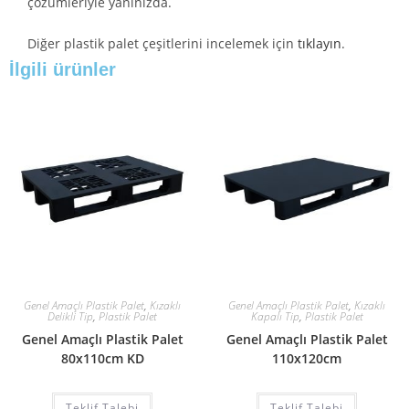
çözümleriyle yanınızda.
Diğer plastik palet çeşitlerini incelemek için
tıklayın
.
İlgili ürünler
Genel Amaçlı Plastik Palet
,
Kızaklı
Genel Amaçlı Plastik Palet
,
Kızaklı
Delikli Tip
,
Plastik Palet
Kapalı Tip
,
Plastik Palet
Genel Amaçlı Plastik Palet
Genel Amaçlı Plastik Palet
80x110cm KD
110x120cm
Teklif Talebi
Teklif Talebi