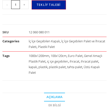
-
+
TEKLIF TALEBI
SKU
12 060 080 011
Categories
İç İçe Geçebilen Kapalı
,
İç İçe Geçebilen Palet ve İhracat
Paleti
,
Plastik Palet
Tags
1000x1200mm
,
100x120cm
,
Euro Palet
,
Genel Amaçlı
Plastik Palet
,
iç içe geçebilen
,
ihracat
,
ihracat palet
,
kapalı
,
plastik
,
plastik palet
,
tahta palet
,
Üstü Kapalı
Palet
AÇIKLAMA
EK BILGI