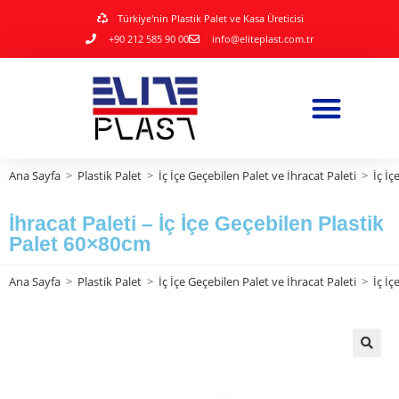
Türkiye'nin Plastik Palet ve Kasa Üreticisi
+90 212 585 90 00
info@eliteplast.com.tr
Ana Sayfa
>
Plastik Palet
>
İç İçe Geçebilen Palet ve İhracat Paleti
>
İç İç
İhracat Paleti – İç İçe Geçebilen Plastik
Palet 60×80cm
Ana Sayfa
>
Plastik Palet
>
İç İçe Geçebilen Palet ve İhracat Paleti
>
İç İç