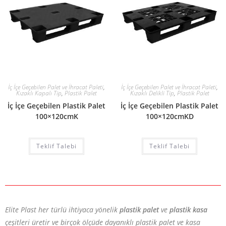
İç İçe Geçebilen Palet ve İhracat Paleti
,
İç İçe Geçebilen Palet ve İhracat Paleti
,
Kızaklı Kapalı Tip
,
Plastik Palet
Kızaklı Delikli Tip
,
Plastik Palet
İç İçe Geçebilen Plastik Palet
İç İçe Geçebilen Plastik Palet
100×120cmK
100×120cmKD
Teklif Talebi
Teklif Talebi
Elite Plast her türlü ihtiyaca yönelik
plastik palet
ve
plastik kasa
çeşitleri üretir ve birçok ölçüde dayanıklı plastik palet ve kasa