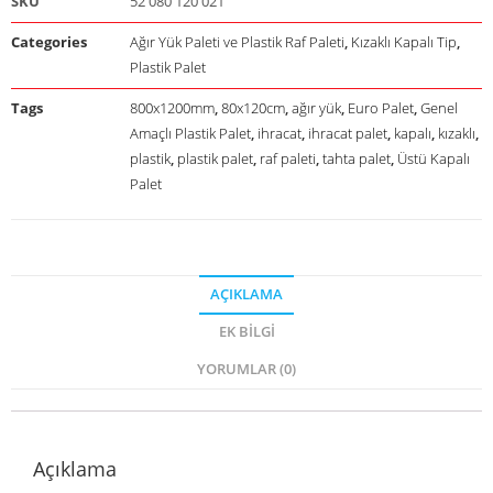
SKU
52 080 120 021
Categories
Ağır Yük Paleti ve Plastik Raf Paleti
,
Kızaklı Kapalı Tip
,
Plastik Palet
Tags
800x1200mm
,
80x120cm
,
ağır yük
,
Euro Palet
,
Genel
Amaçlı Plastik Palet
,
ihracat
,
ihracat palet
,
kapalı
,
kızaklı
,
plastik
,
plastik palet
,
raf paleti
,
tahta palet
,
Üstü Kapalı
Palet
AÇIKLAMA
EK BILGI
YORUMLAR (0)
Açıklama