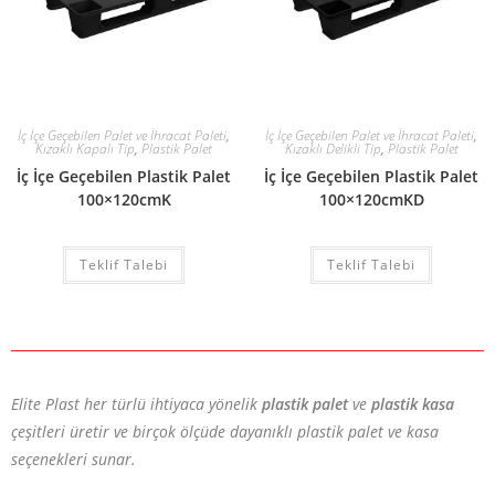
İç İçe Geçebilen Palet ve İhracat Paleti
,
İç İçe Geçebilen Palet ve İhracat Paleti
,
Kızaklı Kapalı Tip
,
Plastik Palet
Kızaklı Delikli Tip
,
Plastik Palet
İç İçe Geçebilen Plastik Palet
İç İçe Geçebilen Plastik Palet
100×120cmK
100×120cmKD
Teklif Talebi
Teklif Talebi
Elite Plast her türlü ihtiyaca yönelik
plastik palet
ve
plastik kasa
çeşitleri üretir ve birçok ölçüde dayanıklı plastik palet ve kasa
seçenekleri sunar.