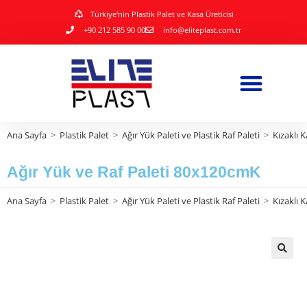
Türkiye'nin Plastik Palet ve Kasa Üreticisi
+90 212 585 90 00
info@eliteplast.com.tr
Ana Sayfa
>
Plastik Palet
>
Ağır Yük Paleti ve Plastik Raf Paleti
>
Kızaklı K
Ağır Yük ve Raf Paleti 80x120cmK
Ana Sayfa
>
Plastik Palet
>
Ağır Yük Paleti ve Plastik Raf Paleti
>
Kızaklı K