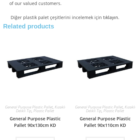
of our valued customers.
Diğer plastik palet çeşitlerini incelemek için
tıklayın
.
Related products
General Purpose Plastic Pallet
,
Kızaklı
General Purpose Plastic Pallet
,
Kızaklı
Delikli Tip
,
Plastic Pallet
Delikli Tip
,
Plastic Pallet
General Purpose Plastic
General Purpose Plastic
Pallet 90x130cm KD
Pallet 90x110cm KD