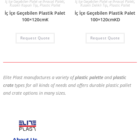
İç İçe Geçebilen Palet ve İhracat Paleti
,
İç İçe Geçebilen Palet ve İhracat Paleti
,
Kızaklı Kapalı Tip
,
Plastic Pallet
Kızaklı Delikli Tip
,
Plastic Pallet
İç İçe Geçebilen Plastik Palet
İç İçe Geçebilen Plastik Palet
100×120cmK
100×120cmKD
Request Quote
Request Quote
Elite Plast manufactures a variety of
plastic palette
and
plastic
crate
types for all kinds of needs and offers durable plastic pallet
and crate options in many sizes.