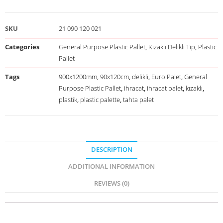
SKU
21 090 120 021
Categories
General Purpose Plastic Pallet
,
Kızaklı Delikli Tip
,
Plastic
Pallet
Tags
900x1200mm
,
90x120cm
,
delikli
,
Euro Palet
,
General
Purpose Plastic Pallet
,
ihracat
,
ihracat palet
,
kızaklı
,
plastik
,
plastic palette
,
tahta palet
DESCRIPTION
ADDITIONAL INFORMATION
REVIEWS (0)