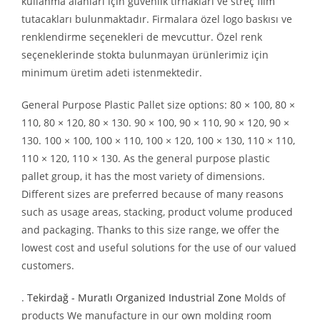
kullanma alanları için güvenlik tırnakları ve streç film
tutacakları bulunmaktadır. Firmalara özel logo baskısı ve
renklendirme seçenekleri de mevcuttur. Özel renk
seçeneklerinde stokta bulunmayan ürünlerimiz için
minimum üretim adeti istenmektedir.
General Purpose Plastic Pallet size options: 80 × 100, 80 ×
110, 80 × 120, 80 × 130. 90 × 100, 90 × 110, 90 × 120, 90 ×
130. 100 × 100, 100 × 110, 100 × 120, 100 × 130, 110 × 110,
110 × 120, 110 × 130. As the general purpose plastic
pallet group, it has the most variety of dimensions.
Different sizes are preferred because of many reasons
such as usage areas, stacking, product volume produced
and packaging. Thanks to this size range, we offer the
lowest cost and useful solutions for the use of our valued
customers.
.
Tekirdağ - Muratlı Organized Industrial Zone
Molds of
products We manufacture in our own molding room