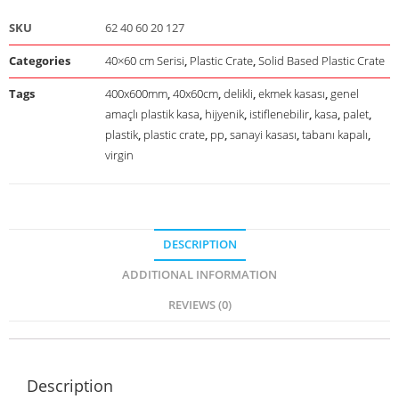
SKU
62 40 60 20 127
Categories
40×60 cm Serisi
,
Plastic Crate
,
Solid Based Plastic Crate
Tags
400x600mm
,
40x60cm
,
delikli
,
ekmek kasası
,
genel
amaçlı plastik kasa
,
hijyenik
,
istiflenebilir
,
kasa
,
palet
,
plastik
,
plastic crate
,
pp
,
sanayi kasası
,
tabanı kapalı
,
virgin
DESCRIPTION
ADDITIONAL INFORMATION
REVIEWS (0)
Description