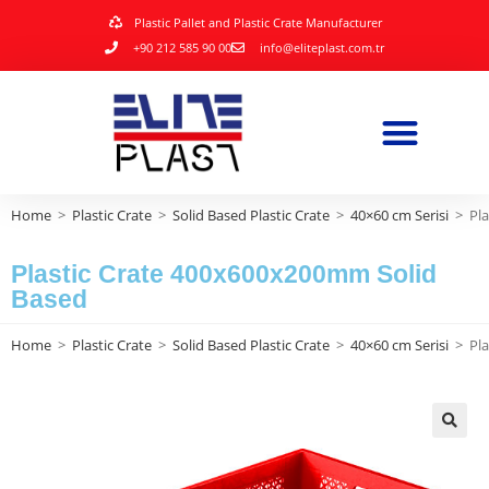
Plastic Pallet and Plastic Crate Manufacturer
+90 212 585 90 00
info@eliteplast.com.tr
Home
>
Plastic Crate
>
Solid Based Plastic Crate
>
40×60 cm Serisi
>
Pl
Plastic Crate 400x600x200mm Solid
Based
Home
>
Plastic Crate
>
Solid Based Plastic Crate
>
40×60 cm Serisi
>
Pl
🔍