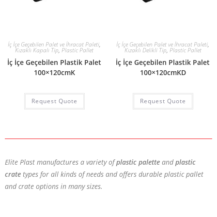
İç İçe Geçebilen Palet ve İhracat Paleti
,
İç İçe Geçebilen Palet ve İhracat Paleti
,
Kızaklı Kapalı Tip
,
Plastic Pallet
Kızaklı Delikli Tip
,
Plastic Pallet
İç İçe Geçebilen Plastik Palet
İç İçe Geçebilen Plastik Palet
100×120cmK
100×120cmKD
Request Quote
Request Quote
Elite Plast manufactures a variety of
plastic palette
and
plastic
crate
types for all kinds of needs and offers durable plastic pallet
and crate options in many sizes.