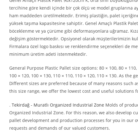
Genel Amaçlı Plastik Palet 90x120cm K, orta sınıf büyüklüğündeki
tercihine göre kendi içinde bir çok ölçü ve model gruplarına
ham maddeden üretilmektedir. Erimiş plastiğin, palet içeriği
yüksek taşıma kapasitesine sahiptir. Genel Amaçlı Plastik Palet 
böceklenme ve ya çürüme gibi deformasyonlara uğramaz. Kızaklı
değişim göstermektedir. Opsiyonel olarak müşterilerimizin kull
Firmalara özel logo baskısı ve renklendirme seçenekleri de m
minimum üretim adeti istenmektedir.
General Purpose Plastic Pallet size options: 80 × 100, 80 × 110, 
100 × 120, 100 × 130, 110 × 110, 110 × 120, 110 × 130. As the g
Different sizes are preferred because of many reasons such a
this size range, we offer the lowest cost and useful solutions 
.
Tekirdağ - Muratlı Organized Industrial Zone
Molds of produc
Organized Industrial Zone. For this reason, we also develop c
pallet development and production processes for you in our o
requests and demands of our valued customers.