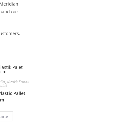
 Meridian
xpand our
customers.
llet
,
Kızaklı Kapalı
allet
astic Pallet
cm
uote