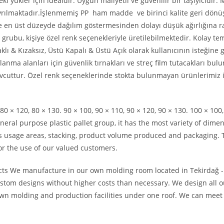
 yükler için idealdir. Uygun maliyetli ve güvenilir bir taşıyıcıdır. 
 ayrılmaktadır.İşlenmemiş PP ham madde ve birinci kalite geri dön
ne en üst düzeyde dağılım göstermesinden dolayı düşük ağırlığına
grubu, kişiye özel renk seçenekleriyle üretilebilmektedir. Kolay tem
 & Kızaksız, Üstü Kapalı & Üstü Açık olarak kullanıcının isteğine 
anma alanları için güvenlik tırnakları ve streç film tutacakları bul
evcuttur. Özel renk seçeneklerinde stokta bulunmayan ürünlerimiz 
80 × 120, 80 × 130. 90 × 100, 90 × 110, 90 × 120, 90 × 130. 100 × 100,
eneral purpose plastic pallet group, it has the most variety of dime
s usage areas, stacking, product volume produced and packaging. 
for the use of our valued customers.
ts We manufacture in our own molding room located in Tekirdağ -
ustom designs without higher costs than necessary. We design all o
wn molding and production facilities under one roof. We can meet 