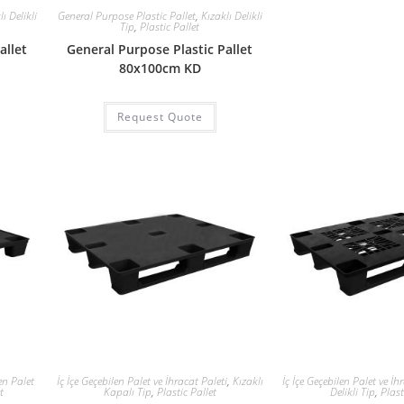
ı Delikli
General Purpose Plastic Pallet
,
Kızaklı Delikli
Tip
,
Plastic Pallet
allet
General Purpose Plastic Pallet
80x100cm KD
Request Quote
len Palet
İç İçe Geçebilen Palet ve İhracat Paleti
,
Kızaklı
İç İçe Geçebilen Palet ve İh
t
Kapalı Tip
,
Plastic Pallet
Delikli Tip
,
Plast