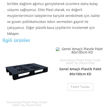
birlikte dağıtım ağımızı genişleterek ürünlere daha kolay
ulaşımı sağlıyoruz. Elite Plast olarak, siz değerli
müşterilerimizin taleplerine karşılık verebilmek için, kalite
ve güven politikamızdan ödün vermeden gayret ile
çalışıyoruz. Diğer plastik kasa çeşitlerini incelemek için
tıklayın
.
İlgili ürünler
Genel Amaçlı Plastik Palet
,
Kızaklı
Delikli Tip
,
Plastik Palet
Genel Amaçlı Plastik Palet
80x100cm KD
Teklif Talebi
Genel Amaçlı Plastik Palet
,
Kızaklı
Delikli Tip
,
Plastik Palet