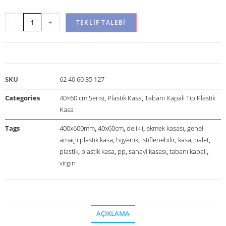
-
+
TEKLIF TALEBI
SKU
62 40 60 35 127
Categories
40×60 cm Serisi
,
Plastik Kasa
,
Tabanı Kapalı Tip Plastik
Kasa
Tags
400x600mm
,
40x60cm
,
delikli
,
ekmek kasası
,
genel
amaçlı plastik kasa
,
hijyenik
,
istiflenebilir
,
kasa
,
palet
,
plastik
,
plastik kasa
,
pp
,
sanayi kasası
,
tabanı kapalı
,
virgin
AÇIKLAMA