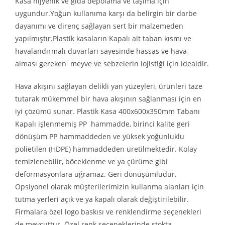
Kasa hijyenik ve gıda depolama ve taşıma için
uygundur.Yoğun kullanıma karşı da belirgin bir darbe
dayanımı ve direnç sağlayan sert bir malzemeden
yapılmıştır.Plastik kasaların Kapalı alt taban kısmı ve
havalandırmalı duvarları sayesinde hassas ve hava
alması gereken meyve ve sebzelerin lojistiği için idealdir.
Hava akışını sağlayan delikli yan yüzeyleri, ürünleri taze
tutarak mükemmel bir hava akışının sağlanması için en
iyi çözümü sunar. Plastik Kasa 400x600x350mm Tabanı
Kapalı işlenmemiş PP hammadde, birinci kalite geri
dönüşüm PP hammaddeden ve yüksek yoğunluklu
polietilen (HDPE) hammaddeden üretilmektedir. Kolay
temizlenebilir, böceklenme ve ya çürüme gibi
deformasyonlara uğramaz. Geri dönüşümlüdür.
Opsiyonel olarak müşterilerimizin kullanma alanları için
tutma yerleri açık ve ya kapalı olarak değiştirilebilir.
Firmalara özel logo baskısı ve renklendirme seçenekleri
de mevcuttur. Özel renk seçeneklerinde stokta