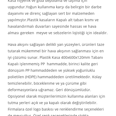
Kasa hijyenik ve gıda depolama ve taşıma için
uygundur.Yoğun kullanıma karşı da belirgin bir darbe
dayanımı ve direnç sağlayan sert bir malzemeden
yapılmıştır.Plastik kasaların Kapalı alt taban kısmı ve
havalandırmalı duvarları sayesinde hassas ve hava
alması gereken meyve ve sebzelerin lojistiği için idealdir.
Hava akışını sağlayan delikli yan yüzeyleri, ürünleri taze
tutarak mükemmel bir hava akışının sağlanması için en
iyi çözümü sunar. Plastik Kasa 400x600x120mm Tabanı
Kapalı işlenmemiş PP hammadde, birinci kalite geri
dönüşüm PP hammaddeden ve yüksek yoğunluklu
polietilen (HDPE) hammaddeden üretilmektedir. Kolay
temizlenebilir, böceklenme ve ya çürüme gibi
deformasyonlara uğramaz. Geri dönüşümlüdür.
Opsiyonel olarak müşterilerimizin kullanma alanları için
tutma yerleri açık ve ya kapalı olarak değiştirilebilir.
Firmalara özel logo baskısı ve renklendirme seçenekleri
de mevcuttur. Özel renk seçeneklerinde stokta