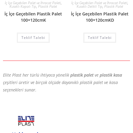
İç İçe Geçebilen Palet ve İhracat Paleti
,
İç İçe Geçebilen Palet ve İhracat Paleti
,
Kızaklı Kapalı Tip
,
Plastik Palet
Kızaklı Delikli Tip
,
Plastik Palet
İç İçe Geçebilen Plastik Palet
İç İçe Geçebilen Plastik Palet
100×120cmK
100×120cmKD
Teklif Talebi
Teklif Talebi
Elite Plast her türlü ihtiyaca yönelik
plastik palet
ve
plastik kasa
çeşitleri üretir ve birçok ölçüde dayanıklı plastik palet ve kasa
seçenekleri sunar.