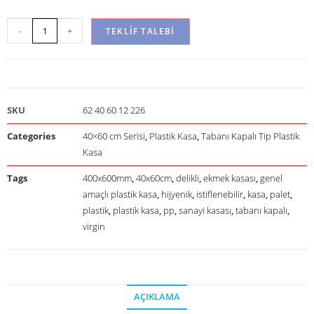
-
+
TEKLIF TALEBI
SKU
62 40 60 12 226
Categories
40×60 cm Serisi
,
Plastik Kasa
,
Tabanı Kapalı Tip Plastik
Kasa
Tags
400x600mm
,
40x60cm
,
delikli
,
ekmek kasası
,
genel
amaçlı plastik kasa
,
hijyenik
,
istiflenebilir
,
kasa
,
palet
,
plastik
,
plastik kasa
,
pp
,
sanayi kasası
,
tabanı kapalı
,
virgin
AÇIKLAMA