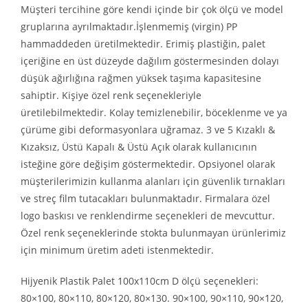
Müşteri tercihine göre kendi içinde bir çok ölçü ve model
gruplarına ayrılmaktadır.İşlenmemiş (virgin) PP
hammaddeden üretilmektedir. Erimiş plastiğin, palet
içeriğine en üst düzeyde dağılım göstermesinden dolayı
düşük ağırlığına rağmen yüksek taşıma kapasitesine
sahiptir. Kişiye özel renk seçenekleriyle
üretilebilmektedir. Kolay temizlenebilir, böceklenme ve ya
çürüme gibi deformasyonlara uğramaz. 3 ve 5 Kızaklı &
Kızaksız, Üstü Kapalı & Üstü Açık olarak kullanıcının
isteğine göre değişim göstermektedir. Opsiyonel olarak
müşterilerimizin kullanma alanları için güvenlik tırnakları
ve streç film tutacakları bulunmaktadır. Firmalara özel
logo baskısı ve renklendirme seçenekleri de mevcuttur.
Özel renk seçeneklerinde stokta bulunmayan ürünlerimiz
için minimum üretim adeti istenmektedir.
Hijyenik Plastik Palet 100x110cm D ölçü seçenekleri:
80×100, 80×110, 80×120, 80×130. 90×100, 90×110, 90×120,