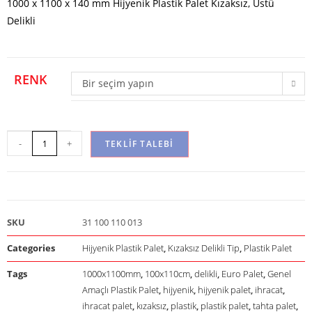
1000 x 1100 x 140 mm Hijyenik Plastik Palet Kızaksız, Üstü
Delikli
RENK
Bir seçim yapın
-
+
TEKLIF TALEBI
SKU
31 100 110 013
Categories
Hijyenik Plastik Palet
,
Kızaksız Delikli Tip
,
Plastik Palet
Tags
1000x1100mm
,
100x110cm
,
delikli
,
Euro Palet
,
Genel
Amaçlı Plastik Palet
,
hijyenik
,
hijyenik palet
,
ihracat
,
ihracat palet
,
kızaksız
,
plastik
,
plastik palet
,
tahta palet
,