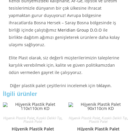
Kendi bünyemizdeki kalıphane, Ar-Ge, lojistik ve üretim
tesislerimizle dünyanın bir çok ülkesine ihracat
yapmaktan gurur duyuyoruz! Avrupa bölgesine
ihracatlarda Bosna Hersek – Saray Bosna bölgesinde iş
birliği içinde çalıştığımız
Meridian Group D.O.O
ile
birlikte dağıtım ağımızı genişleterek ürünlere daha kolay
ulaşımı sağlıyoruz.
Elite Plast olarak, siz değerli müşterilerimizin taleplerine
karşılık verebilmek için, kalite ve güven politikamızdan
ödün vermeden gayret ile çalışıyoruz.
Diğer plastik palet çeşitlerini incelemek için
tıklayın
.
İlgili ürünler
Hijyenik Plastik Palet
,
Kızaklı Delikli Tip
,
Hijyenik Plastik Palet
,
Kızaklı Delikli Tip
,
Plastik Palet
Plastik Palet
Hijyenik Plastik Palet
Hijyenik Plastik Palet