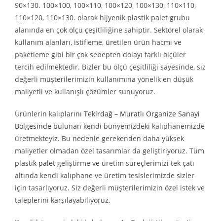
90×130. 100×100, 100×110, 100×120, 100×130, 110×110,
110×120, 110×130. olarak hijyenik plastik palet grubu
alanında en çok ölçü çeşitliliğine sahiptir. Sektörel olarak
kullanım alanları, istifleme, üretilen ürün hacmi ve
paketleme gibi bir çok sebepten dolayı farklı ölçüler
tercih edilmektedir. Bizler bu ölçü çeşitliliği sayesinde, siz
değerli müşterilerimizin kullanımına yönelik en düşük
maliyetli ve kullanışlı çözümler sunuyoruz.
Ürünlerin kalıplarını
Tekirdağ – Muratlı Organize Sanayi
Bölgesinde
bulunan kendi bünyemizdeki kalıphanemizde
üretmekteyiz. Bu nedenle gerekenden daha yüksek
maliyetler olmadan özel tasarımlar da geliştiriyoruz. Tüm
plastik palet
geliştirme ve üretim süreçlerimizi tek çatı
altında kendi kalıphane ve üretim tesislerimizde sizler
için tasarlıyoruz. Siz değerli müşterilerimizin özel istek ve
taleplerini karşılayabiliyoruz.