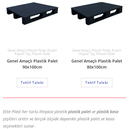
Genel Amaçlı Plastik Palet
,
Kızaklı
Genel Amaçlı Plastik Palet
,
Kızaklı
Kapalı Tip
,
Plastik Palet
Kapalı Tip
,
Plastik Palet
Genel Amaçlı Plastik Palet
Genel Amaçlı Plastik Palet
90x100cm
80x100cm
Teklif Talebi
Teklif Talebi
Elite Plast her türlü ihtiyaca yönelik
plastik palet
ve
plastik kasa
çeşitleri üretir ve birçok ölçüde dayanıklı plastik palet ve kasa
seçenekleri sunar.