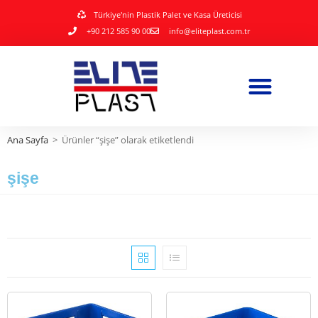
Türkiye'nin Plastik Palet ve Kasa Üreticisi
+90 212 585 90 00
info@eliteplast.com.tr
Ana Sayfa
>
Ürünler “şişe” olarak etiketlendi
şişe