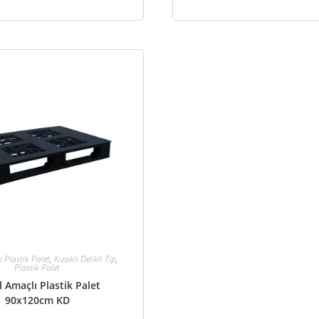
 Plastik Palet
,
Kızaklı Delikli Tip
,
Plastik Palet
 Amaçlı Plastik Palet
90x120cm KD