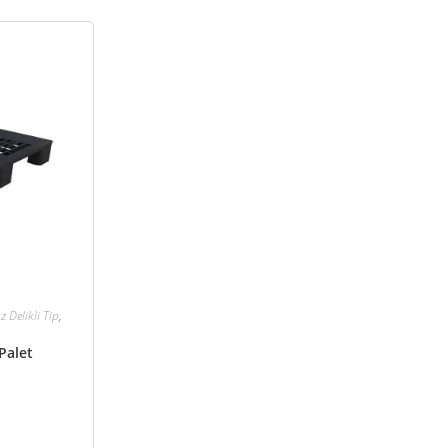
z Delikli Tip
,
Palet