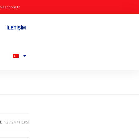
plast.com.tr
İLETIŞIM
N:
12
24
HEPSI