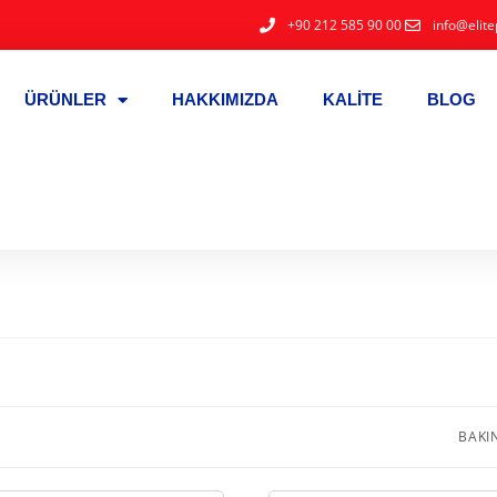
+90 212 585 90 00
info@elite
ÜRÜNLER
HAKKIMIZDA
KALITE
BLOG
BAKI