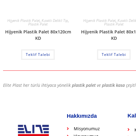
Hijyenik Plastik Palet
,
Kızaklı Delikli Tip
,
Hijyenik Plastik Palet
,
Kızaklı Delik
Plastik Palet
Plastik Palet
Hijyenik Plastik Palet 80x120cm
Hijyenik Plastik Palet 80
KD
KD
Teklif Talebi
Teklif Talebi
Elite Plast her türlü ihtiyaca yönelik
plastik palet
ve
plastik kasa
çeşit
Kal
Hakkımızda
Misyonumuz