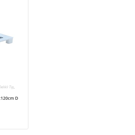
elikli Tip
,
0x120cm D