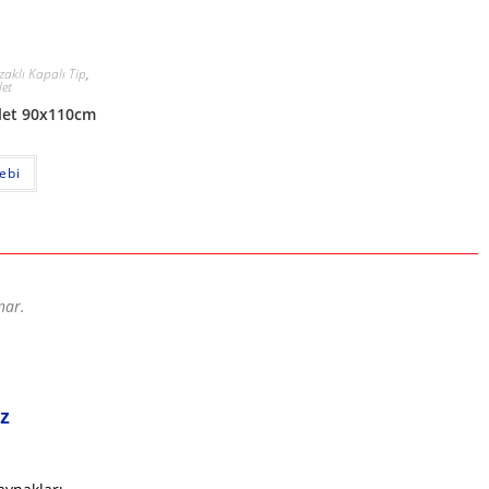
zaklı Kapalı Tip
,
let
alet 90x110cm
lebi
nar.
iz