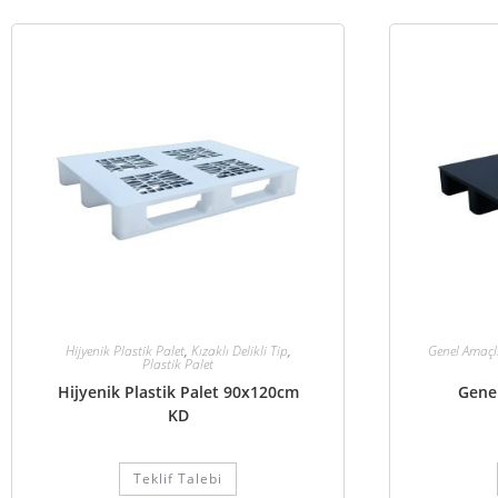
Hijyenik Plastik Palet
,
Kızaklı Delikli Tip
,
Genel Amaçlı
Plastik Palet
Hijyenik Plastik Palet 90x120cm
Genel
KD
Teklif Talebi