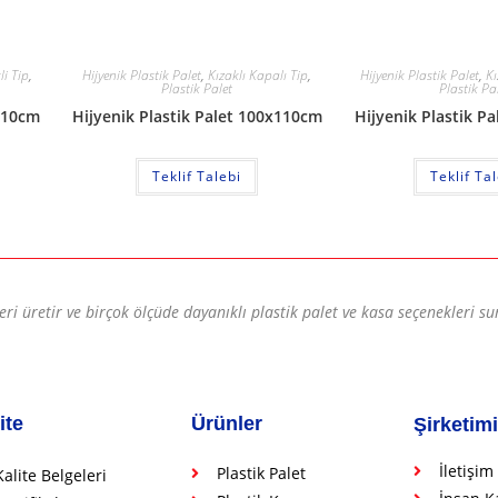
li Tip
,
Hijyenik Plastik Palet
,
Kızaklı Kapalı Tip
,
Hijyenik Plastik Palet
,
Kı
Plastik Palet
Plastik Pa
x110cm
Hijyenik Plastik Palet 100x110cm
Hijyenik Plastik P
Teklif Talebi
Teklif Ta
leri üretir ve birçok ölçüde dayanıklı plastik palet ve kasa seçenekleri su
ite
Ürünler
Şirketim
İletişim
Plastik Palet
Kalite Belgeleri