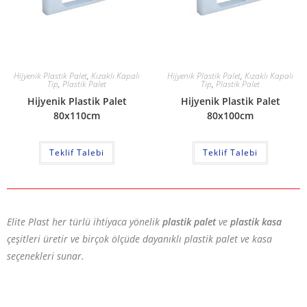
Hijyenik Plastik Palet
,
Kızaklı Kapalı
Hijyenik Plastik Palet
,
Kızaklı Kapalı
Tip
,
Plastik Palet
Tip
,
Plastik Palet
Hijyenik Plastik Palet
Hijyenik Plastik Palet
80x110cm
80x100cm
Teklif Talebi
Teklif Talebi
Elite Plast her türlü ihtiyaca yönelik
plastik palet
ve
plastik kasa
çeşitleri üretir ve birçok ölçüde dayanıklı plastik palet ve kasa
seçenekleri sunar.