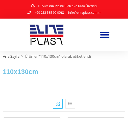
Türkiye'nin Plastik Palet ve Kasa Üreticisi
+90 212 585 90 00
info@eliteplast.com.tr
Ana Sayfa
>
Ürünler “110x130cm” olarak etiketlendi
110x130cm