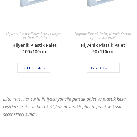
Hijyenik Plastik Palet
,
Kızaklı Kapalı
Hijyenik Plastik Palet
,
Kızaklı Kapalı
Tip
,
Plastik Palet
Tip
,
Plastik Palet
Hijyenik Plastik Palet
Hijyenik Plastik Palet
100x100cm
90x110cm
Teklif Talebi
Teklif Talebi
Elite Plast her türlü ihtiyaca yönelik
plastik palet
ve
plastik kasa
çeşitleri üretir ve birçok ölçüde dayanıklı plastik palet ve kasa
seçenekleri sunar.