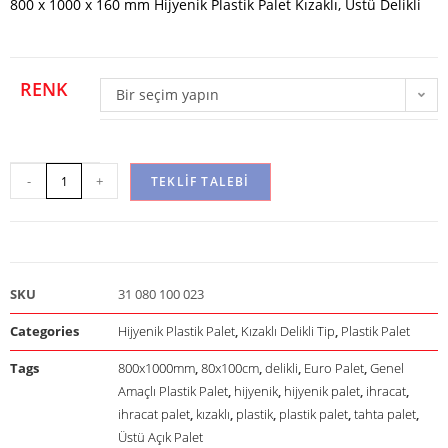
800 x 1000 x 160 mm Hijyenik Plastik Palet Kızaklı, Üstü Delikli
RENK
Bir seçim yapın
-
+
TEKLIF TALEBI
SKU
31 080 100 023
Categories
Hijyenik Plastik Palet
,
Kızaklı Delikli Tip
,
Plastik Palet
Tags
800x1000mm
,
80x100cm
,
delikli
,
Euro Palet
,
Genel
Amaçlı Plastik Palet
,
hijyenik
,
hijyenik palet
,
ihracat
,
ihracat palet
,
kızaklı
,
plastik
,
plastik palet
,
tahta palet
,
Üstü Açık Palet