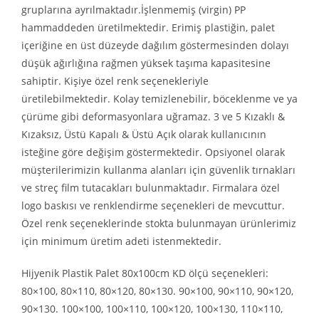
gruplarına ayrılmaktadır.İşlenmemiş (virgin) PP
hammaddeden üretilmektedir. Erimiş plastiğin, palet
içeriğine en üst düzeyde dağılım göstermesinden dolayı
düşük ağırlığına rağmen yüksek taşıma kapasitesine
sahiptir. Kişiye özel renk seçenekleriyle
üretilebilmektedir. Kolay temizlenebilir, böceklenme ve ya
çürüme gibi deformasyonlara uğramaz. 3 ve 5 Kızaklı &
Kızaksız, Üstü Kapalı & Üstü Açık olarak kullanıcının
isteğine göre değişim göstermektedir. Opsiyonel olarak
müşterilerimizin kullanma alanları için güvenlik tırnakları
ve streç film tutacakları bulunmaktadır. Firmalara özel
logo baskısı ve renklendirme seçenekleri de mevcuttur.
Özel renk seçeneklerinde stokta bulunmayan ürünlerimiz
için minimum üretim adeti istenmektedir.
Hijyenik Plastik Palet 80x100cm KD ölçü seçenekleri:
80×100, 80×110, 80×120, 80×130. 90×100, 90×110, 90×120,
90×130. 100×100, 100×110, 100×120, 100×130, 110×110,