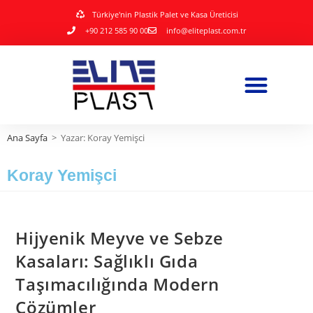
Türkiye'nin Plastik Palet ve Kasa Üreticisi
+90 212 585 90 00
info@eliteplast.com.tr
Ana Sayfa
>
Yazar: Koray Yemişci
Koray Yemişci
Hijyenik Meyve ve Sebze
Kasaları: Sağlıklı Gıda
Taşımacılığında Modern
Çözümler